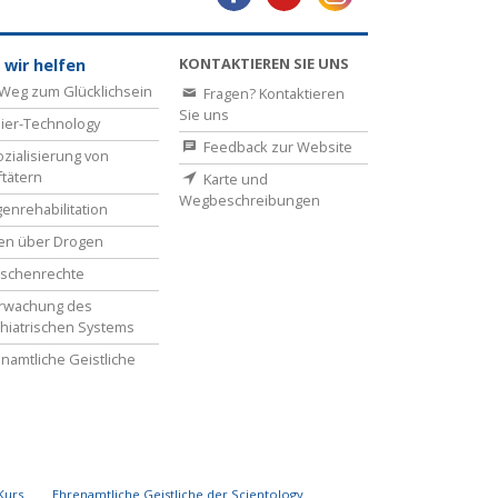
KONTAKTIEREN SIE UNS
 wir helfen
Weg zum Glücklichsein
Fragen? Kontaktieren
Sie uns
ier-Technology
Feedback zur Website
zialisierung von
ftätern
Karte und
Wegbeschreibungen
enrehabilitation
en über Drogen
schenrechte
rwachung des
hiatrischen Systems
namtliche Geistliche
Kurs
Ehrenamtliche Geistliche der Scientology