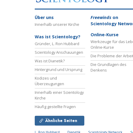
Über uns
Freewinds
on
Scientology Netwo
Innerhalb unserer Kirche
Online-Kurse
Was ist Scientology?
Werkzeuge für das Le
Gründer, L. Ron Hubbard
Online-Kurse
Scientology Anschauungen
Die Probleme der Arbei
Was ist Dianetik?
Die Grundlagen des
Hintergrund und Ursprung
Denkens
Kodizes und
Überzeugungen
Innerhalb einer Scientology
Kirche
Häufig gestellte Fragen
Ähnliche Seiten
L. Ron Hubbard
Dianetik
Scientology Network
S