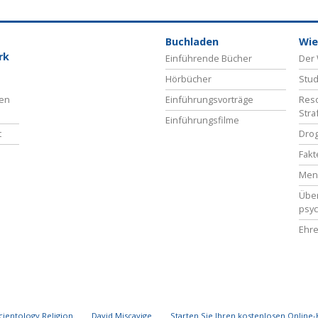
Buchladen
Wie
rk
Einführende Bücher
Der 
Hörbücher
Stud
ben
Einführungsvorträge
Reso
Stra
Einführungsfilme
t
Drog
Fakt
Men
Übe
psyc
Ehre
cientology Religion
David Miscavige
Starten Sie Ihren kostenlosen Online-