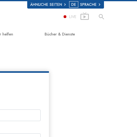
ÄHNLICHE SEITEN
DE
SPRACHE
LIVE
r helfen
Bücher & Dienste
g zum Glücklichsein
Einführende Bücher
d Scholastics
Hörbücher
on
Einführungsvorträge
non
Einführungsfilme
 über Drogen
Einführende Dienste
 for Human Rights (Vereint für
enrechte)
ns Commission on Human Rights