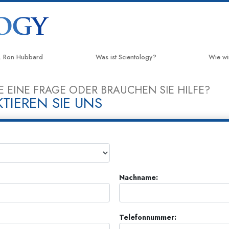
. Ron Hubbard
Was ist Scientology?
Wie wi
Anschauungen und Praxis
Der We
E EINE FRAGE ODER BRAUCHEN SIE HILFE?
TIEREN SIE UNS
Scientology Bekenntnisse und
Applie
Kodizes
Crimin
Was Scientologen über Scientology
sagen
Narco
Lernen Sie einen Scientologen kennen
Fakten
Nachname:
Innerhalb einer Scientology Kirche
United
Mensch
Die Grundprinzipien der Scientology
Citize
Telefonnummer:
Eine Einführung in die Dianetik