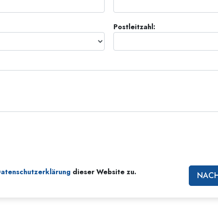
Ehrena
Liebe und Hass – Was ist Größe?
Postleitzahl:
atenschutzerklärung
dieser Website zu.
NACH