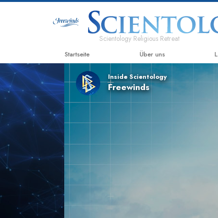
Scientology Religious Retreat
Startseite
Über uns
L
Inside Scientology
Freewinds