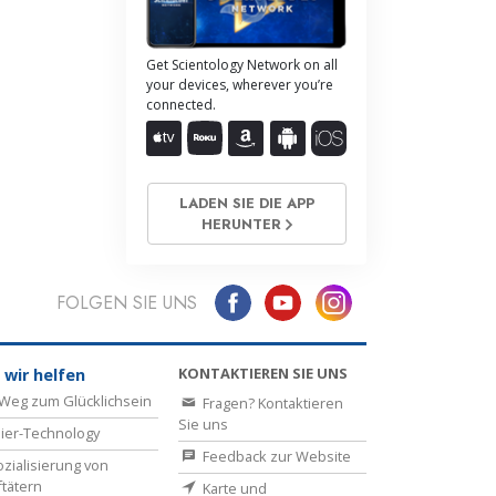
Get Scientology Network on all
your devices, wherever you’re
connected.
LADEN SIE DIE APP
HERUNTER
FOLGEN SIE UNS
KONTAKTIEREN SIE UNS
 wir helfen
Weg zum Glücklichsein
Fragen? Kontaktieren
Sie uns
ier-Technology
Feedback zur Website
zialisierung von
ftätern
Karte und