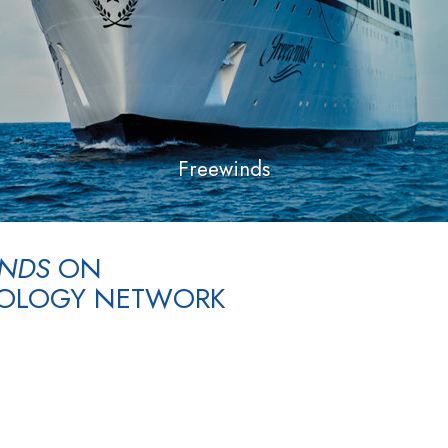
Ehrena
Liebe und Hass – Was ist Größe?
Freewinds
INDS
ON
TOLOGY NETWORK