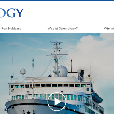
. Ron Hubbard
Was ist Scientology?
Wie wi
Anschauungen und Praxis
Der We
Scientology Bekenntnisse und
Applie
Kodizes
Crimin
Was Scientologen über Scientology
sagen
Narco
Lernen Sie einen Scientologen kennen
Fakten
Innerhalb einer Scientology Kirche
United
Mensch
Die Grundprinzipien der Scientology
Citize
Eine Einführung in die Dianetik