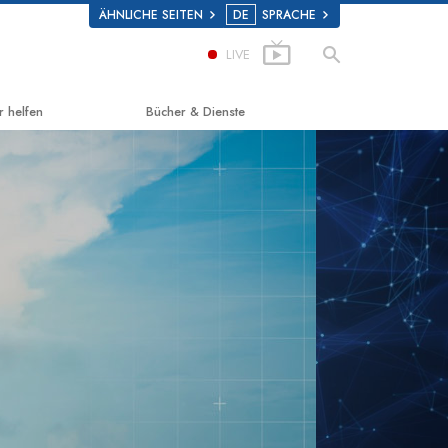
ÄHNLICHE SEITEN
DE
SPRACHE
LIVE
r helfen
Bücher & Dienste
g zum Glücklichsein
Einführende Bücher
d Scholastics
Hörbücher
on
Einführungsvorträge
non
Einführungsfilme
 über Drogen
Einführende Dienste
 for Human Rights (Vereint für
enrechte)
ns Commission on Human Rights