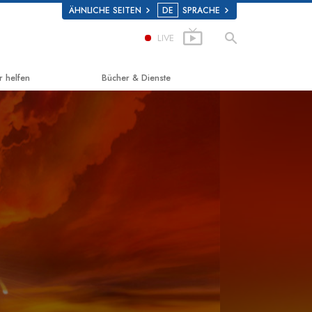
ÄHNLICHE SEITEN
DE
SPRACHE
LIVE
r helfen
Bücher & Dienste
g zum Glücklichsein
Einführende Bücher
d Scholastics
Hörbücher
on
Einführungsvorträge
non
Einführungsfilme
 über Drogen
Einführende Dienste
 for Human Rights (Vereint für
enrechte)
ns Commission on Human Rights