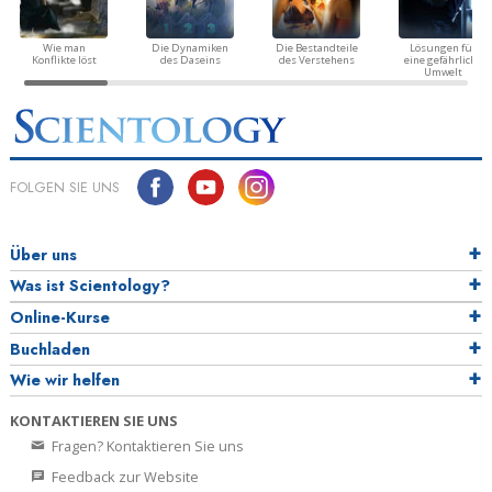
Wie man
Die Dynamiken
Die Bestandteile
Lösungen für
Konflikte löst
des Daseins
des Verstehens
eine gefährliche
Umwelt
FOLGEN SIE UNS
Über uns
Was ist Scientology?
Online-Kurse
Buchladen
Wie wir helfen
KONTAKTIEREN SIE UNS
Fragen? Kontaktieren Sie uns
Feedback zur Website