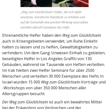
„Weg zum Glücklichsein“-Helfer, die sich dafür
einsetzen, moralische Standards zu erhöhen und
auf die Gemeinde eine positive Wirkung auszuüben,
verteilen überall Exemplare des Hefts.
Ehrenamtliche Helfer haben den
Weg zum Glücklichsein
auch in Krisengebieten verwendet, um Ruhe Einkehr
halten zu lassen und zu helfen, Gewalttätigkeiten zu
verhindern. Um dem Gang-Unwesen Einhalt zu gebieten,
beseitigten Helfer in Los Angeles Graffiti von 130
Gebäuden, während sie Tausende von Heften verteilten.
Im Irak hielten zwei Helfer Seminare für über 2500
Menschen und verteilten 30 000 Exemplare des Hefts In
Israel wurden 15 000
Weg zum Glücklichsein-
Vorträge und
-Workshops
von über 350 000 Menschen aller
Altersgruppen besucht.
Der Weg zum Glücklichsein
ist auch ein bewährtes Mittel
bei der Prävention von Verbrechen und der