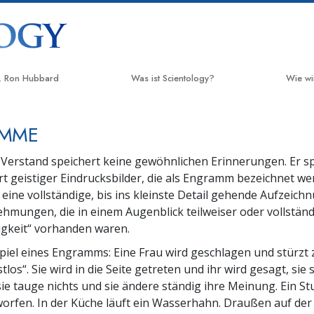
. Ron Hubbard
Was ist Scientology?
Wie wi
Anschauungen und Praxis
Der We
MME
Scientology Bekenntnisse und
Applie
Kodizes
 Verstand speichert keine gewöhnlichen Erinnerungen. Er sp
Crimin
t geistiger Eindrucksbilder, die als Engramm bezeichnet we
Was Scientologen über Scientology
sagen
eine vollständige, bis ins kleinste Detail gehende Aufzeich
Narco
hmungen, die in einem Augenblick teilweiser oder vollständ
Lernen Sie einen Scientologen kennen
Fakten
igkeit“ vorhanden waren.
Innerhalb einer Scientology Kirche
spiel eines Engramms: Eine Frau wird geschlagen und stürzt 
United
Mensch
los“. Sie wird in die Seite getreten und ihr wird gesagt, sie s
Die Grundprinzipien der Scientology
sie tauge nichts und sie ändere ständig ihre Meinung. Ein St
Citize
Eine Einführung in die Dianetik
rfen. In der Küche läuft ein Wasserhahn. Draußen auf der 