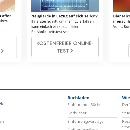
 offen.
Neugierde in Bezug auf sich selbst?
Dianetic
ührte
Ihr erster Schritt, um mehr zu erfahren,
menschli
kann einfach ein kostenfreier
Von L. Ro
Persönlichkeitstest sein.
KOSTENFREIER ONLINE­
G
TEST
Buchladen
Wie
rk
Einführende Bücher
Der 
Hörbücher
Stud
ben
Einführungsvorträge
Reso
Stra
Einführungsfilme