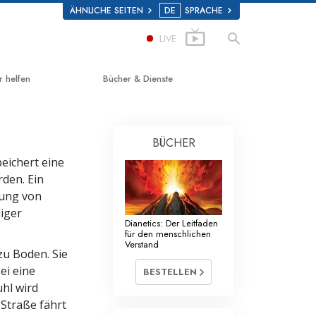
ÄHNLICHE SEITEN
DE
SPRACHE
LIVE
r helfen
Bücher & Dienste
g zum Glücklichsein
Einführende Bücher
BÜCHER
d Scholastics
Hörbücher
eichert eine
on
Einführungsvorträge
rden. Ein
nung von
non
Einführungsfilme
iger
Dianetics: Der Leitfaden
 über Drogen
Einführende Dienste
für den menschlichen
Verstand
zu Boden. Sie
 for Human Rights (Vereint für
enrechte)
ei eine
BESTELLEN
uhl wird
ns Commission on Human Rights
Straße fährt