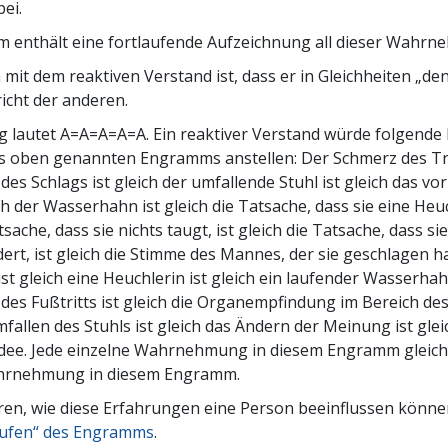
ei.
Ehrena
Liebe und Hass – Was ist Größe?
 enthält eine fortlaufende Aufzeichnung all dieser Wahr
mit dem reaktiven Verstand ist, dass er in Gleichheiten „den
icht der anderen.
g lautet A=A=A=A=A. Ein reaktiver Verstand würde folgend
s oben genannten Engramms anstellen: Der Schmerz des Trit
des Schlags ist gleich der umfallende Stuhl ist gleich das v
ch der Wasserhahn ist gleich die Tatsache, dass sie eine Heuch
tsache, dass sie nichts taugt, ist gleich die Tatsache, dass si
rt, ist gleich die Stimme des Mannes, der sie geschlagen hat
st gleich eine Heuchlerin ist gleich ein laufender Wasserhahn
des Fußtritts ist gleich die Organempfindung im Bereich des 
fallen des Stuhls ist gleich das Ändern der Meinung ist gleich
Idee. Jede einzelne Wahrnehmung in diesem Engramm gleich
hrnehmung in diesem Engramm.
en, wie diese Erfahrungen eine Person beeinflussen können
ufen“ des Engramms
.