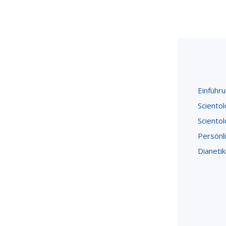
Einführ
Scientol
Scientol
Persönl
Dianetik