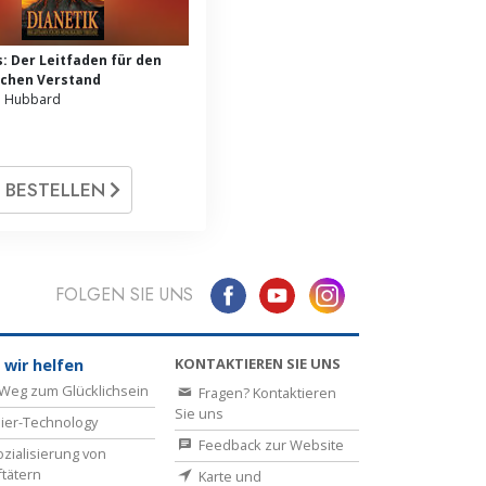
s: Der Leitfaden für den
chen Verstand
n Hubbard
BESTELLEN
FOLGEN SIE UNS
KONTAKTIEREN SIE UNS
 wir helfen
Weg zum Glücklichsein
Fragen? Kontaktieren
Sie uns
ier-Technology
Feedback zur Website
zialisierung von
ftätern
Karte und