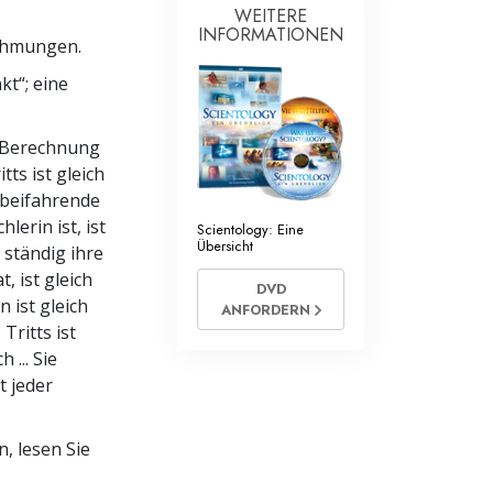
mtliche Scientology Geistliche
WEITERE
INFORMATIONEN
nehmungen.
kt“; eine
e Berechnung
ts ist gleich
orbeifahrende
lerin ist, ist
Scientology: Eine
Übersicht
e ständig ihre
, ist gleich
DVD
 ist gleich
ANFORDERN
Tritts ist
 ... Sie
t jeder
, lesen Sie