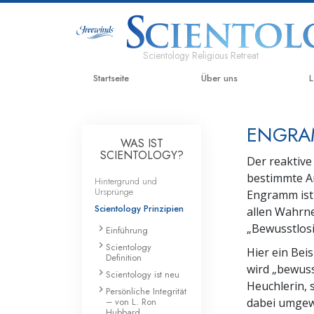
Scientology Religious Retreat
Startseite
Über uns
L
ENGRA
WAS IST
SCIENTOLOGY?
Der reaktive
bestimmte Ar
Hintergrund und
Ursprünge
Engramm ist 
Scientology Prinzipien
allen Wahrne
„Bewusstlos
Einführung
Scientology
Hier ein Bei
Definition
wird „bewusst
Scientology ist neu
Heuchlerin, 
Persönliche Integrität
– von L. Ron
dabei umgewo
Hubbard