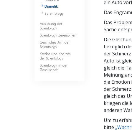
ein Auto vorb
Dianetik
Das Engramm
Scientology
Das Problem 
Ausübung der
Scientology
Sache entspr
Scientology Zeremonien
Die Gleichun
Geistliches Amt der
bezüglich de
Scientology
der Schmerz 
Kredos und Kodizes
der Scientology
Auto ist glei
Scientology in der
gleich die Ta
Gesellschaft
Meinung ände
die Emotion i
der Schmerz 
gleich das Um
kriegen die 
anderen Wa
Um zu erfahr
bitte
„Wachr