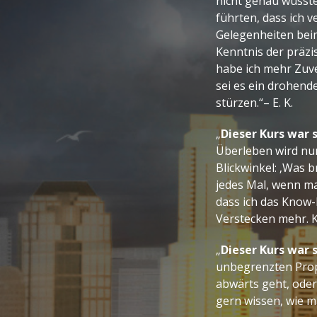
nicht genau wusste
führten, dass ich 
Gelegenheiten bei
Kenntnis der präzi
habe ich mehr Zuve
sei es ein drohende
stürzen.“– E. K.
„
Dieser Kurs war s
Überleben wird nur
Blickwinkel: ‚Was 
jedes Mal, wenn man
dass ich das Know-
Verstecken mehr. K
„
Dieser Kurs war s
unbegrenzten Prop
abwärts geht, oder
gern wissen, wie m