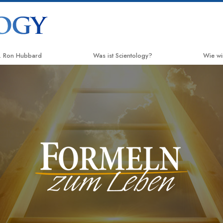
. Ron Hubbard
Was ist Scientology?
Wie wi
Anschauungen und Praxis
Der We
Scientology Bekenntnisse und
Applie
Kodizes
Crimin
Was Scientologen über Scientology
sagen
Narco
Lernen Sie einen Scientologen kennen
Fakten
Innerhalb einer Scientology Kirche
United
Mensch
Die Grundprinzipien der Scientology
Citize
Eine Einführung in die Dianetik