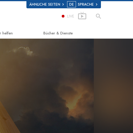
ÄHNLICHE SEITEN
DE
SPRACHE
LIVE
r helfen
Bücher & Dienste
g zum Glücklichsein
Einführende Bücher
d Scholastics
Hörbücher
on
Einführungsvorträge
non
Einführungsfilme
 über Drogen
Einführende Dienste
 for Human Rights (Vereint für
enrechte)
ns Commission on Human Rights