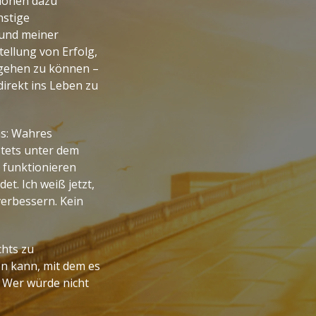
tionen dazu
nstige
rund meiner
ellung von Erfolg,
umgehen zu können –
direkt ins Leben zu
ns: Wahres
stets unter dem
 funktionieren
et. Ich weiß jetzt,
verbessern. Kein
chts zu
n kann, mit dem es
. Wer würde nicht