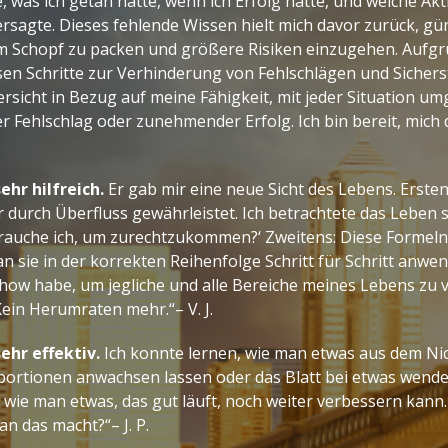
, was ich getan hatte, wenn ich Erfolg hatte, und welche Ak
versagte. Dieses fehlende Wissen hielt mich davor zurück, gü
m Schopf zu packen und größere Risiken einzugehen. Aufg
sen Schritte zur Verhinderung von Fehlschlägen und Sicherst
rsicht in Bezug auf meine Fähigkeit, mit jeder Situation 
r Fehlschlag oder zunehmender Erfolg. Ich bin bereit, mich 
ehr hilfreich.
Er gab mir eine neue Sicht des Lebens. Erste
 durch Überfluss gewährleistet. Ich betrachtete das Leben 
brauche ich, um zurechtzukommen?‘ Zweitens: Diese Formeln
 sie in der korrekten Reihenfolge Schritt für Schritt anwend
how habe, um jegliche und alle Bereiche meines Lebens zu 
ein Herumraten mehr.“– V. J.
ehr effektiv.
Ich konnte lernen, wie man etwas aus dem Ni
ortionen anwachsen lassen oder das Blatt bei etwas wende
 wie man etwas, das gut läuft, noch weiter verbessern kann
an das macht?“
– J. P.