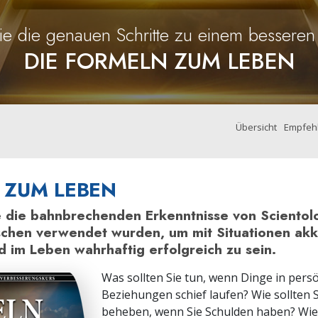
Ehrena
Liebe und Hass – Was ist Größe?
ie die genauen Schritte zu einem bessere
DIE FORMELN ZUM LEBEN
Übersicht
Empfeh
 ZUM LEBEN
e die bahnbrechenden Erkenntnisse von Scientol
schen verwendet wurden, um mit Situationen akk
im Leben wahrhaftig erfolgreich zu sein.
Was sollten Sie tun, wenn Dinge in pers
Beziehungen schief laufen? Wie sollten S
beheben, wenn Sie Schulden haben? Wie 