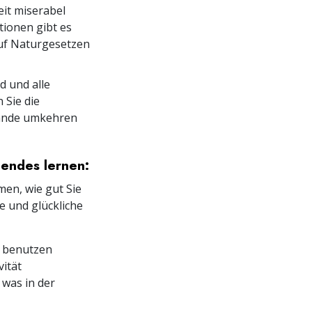
eit miserabel
tionen gibt es
auf Naturgesetzen
d und alle
 Sie die
tände umkehren
gendes lernen:
men, wie gut Sie
e und glückliche
e benutzen
ität
was in der