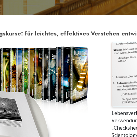
kurse: für leichtes, effektives Verstehen entwi
Lebensver
Verwendun
„Checkshee
Scientology