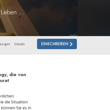
mtliche Scientology Geistliche
n Leben …
EINSCHREIBEN
lungen
Details
ogy, die von
urat
önlichen
ie die Situation
können Sie es in