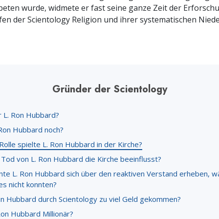
Ehrena
eten wurde, widmete er fast seine ganze Zeit der Erforsch
Liebe und Hass – Was ist Größe?
en der Scientology Religion und ihrer systematischen Nieder
Gründer der Scientology
 L. Ron Hubbard?
 Ron Hubbard noch?
olle spielte L. Ron Hubbard in der Kirche?
 Tod von L. Ron Hubbard die Kirche beeinflusst?
nte L. Ron Hubbard sich über den reaktiven Verstand erheben, 
es nicht konnten?
Ron Hubbard durch Scientology zu viel Geld gekommen?
Ron Hubbard Millionär?