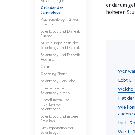
Anschauungen
er darum geb
Gründer der
höheren Stuf
Scientology
Was Scientology für den
Einzelnen tut
Scientology und Dianetik
Bücher
Ausbildungsdienste der
Scientology und Dianetik
Scientology und Dianetik
Auditing
Clear
Wer war
Operating Thetan
Lebt L.
Scientology Geistliche
Innerhalb einer
Welche R
Scientology Kirche
Hat der
Einstellungen und
Praktiken von
Wie kon
Scientologen
andere 
Scientology und andere
Praktiken
Ist L. 
Die Organisation der
War L. 
Scientology