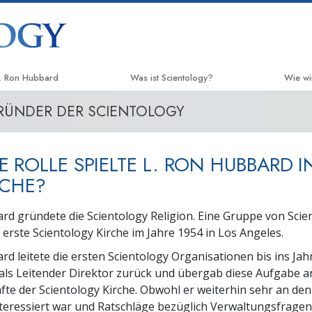
. Ron Hubbard
Was ist Scientology?
Wie wi
RÜNDER DER SCIENTOLOGY
Anschauungen und Praxis
Der We
Scientology Bekenntnisse und
Applie
Kodizes
 ROLLE SPIELTE L. RON HUBBARD I
Crimin
Was Scientologen über Scientology
RCHE?
sagen
Narco
Lernen Sie einen Scientologen kennen
rd gründete die Scientology Religion. Eine Gruppe von Sci
Fakten
 erste Scientology Kirche im Jahre 1954 in Los Angeles.
Innerhalb einer Scientology Kirche
United
rd leitete die ersten Scientology Organisationen bis ins Jahr
Mensch
Die Grundprinzipien der Scientology
 als Leitender Direktor zurück und übergab diese Aufgabe a
te der Scientology Kirche. Obwohl er weiterhin sehr an den 
Citize
Eine Einführung in die Dianetik
nteressiert war und Ratschläge bezüglich Verwaltungsfrage