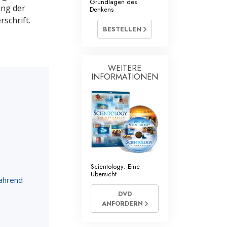
Grundlagen des
mtliche Scientology Geistliche
ung der
Denkens
schrift.
BESTELLEN
WEITERE
INFORMATIONEN
Scientology: Eine
Übersicht
während
DVD
ANFORDERN