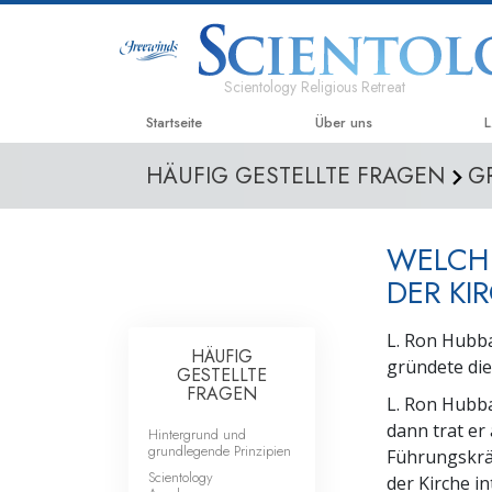
Scientology Religious Retreat
Startseite
Über uns
L
HÄUFIG GESTELLTE FRAGEN
G
WELCHE
DER KI
L. Ron Hubba
HÄUFIG
gründete die
GESTELLTE
FRAGEN
L. Ron Hubba
dann trat er
Hintergrund und
grundlegende Prinzipien
Führungskräf
Scientology
der Kirche i