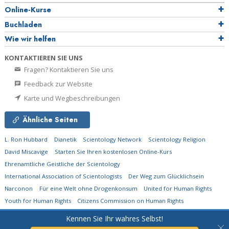
Online-Kurse
Buchladen
Wie wir helfen
KONTAKTIEREN SIE UNS
Fragen? Kontaktieren Sie uns
Feedback zur Website
Karte und Wegbeschreibungen
Ähnliche Seiten
L. Ron Hubbard
Dianetik
Scientology Network
Scientology Religion
David Miscavige
Starten Sie Ihren kostenlosen Online-Kurs
Ehrenamtliche Geistliche der Scientology
International Association of Scientologists
Der Weg zum Glücklichsein
Narconon
Für eine Welt ohne Drogenkonsum
United for Human Rights
Youth for Human Rights
Citizens Commission on Human Rights
Kennen Sie Ihr wahres Selbst!
© 2026
Church of Scientology Flag Ship Service Organization.
Alle Rechte
vorbehalten.
Datenschutzerklärung
•
Cookie-Erklärung
•
Nutzungsbedingungen