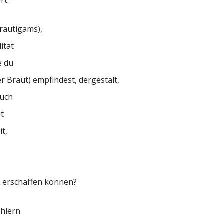
rt.
räutigams),
lität
e du
r Braut) empfindest, dergestalt,
auch
t
t,
t erschaffen können?
ehlern