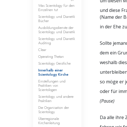
um diesen 
Was Scientology für den
Einzelnen tut
und diese Fr
Scientology und Dianetik
(Name der B
Bücher
in der Ehe z
Ausbildungsdienste der
Scientology und Dianetik
Scientology und Dianetik
Sollte jeman
Auditing
Clear
dem ein Grun
Operating Thetan
weshalb dies
Scientology Geistliche
Innerhalb einer
unterbleiben 
Scientology Kirche
Einstellungen und
so möge er j
Praktiken von
Scientologen
oder für imm
Scientology und andere
(Pause)
Praktiken
Die Organisation der
Scientology
Da alle ihr
Überregionale
Kirchenleitung