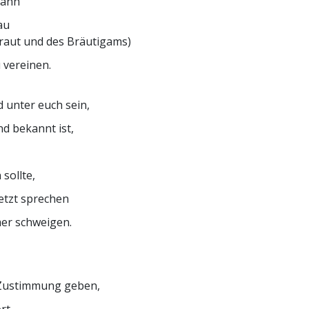
Mann
Ehrena
Liebe und Hass – Was ist Größe?
au
raut und des Bräutigams)
u vereinen.
d unter euch sein,
d bekannt ist,
sollte,
etzt sprechen
er schweigen.
e Zustimmung geben,