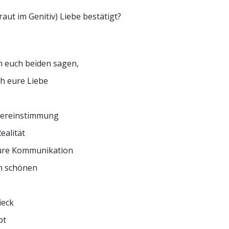
aut im Genitiv) Liebe bestätigt?
h euch beiden sagen,
ch eure Liebe
bereinstimmung
ealität
ure Kommunikation
en schönen
ieck
bt