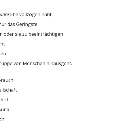
ahre
Ehe vollzogen habt,
nur das Geringste
 oder sie zu beeinträchtigen
cht
nen
Gruppe von Menschen hinausgeht.
Brauch
llschaft
doch,
Bund
ich