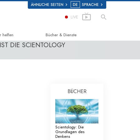
ÄHNLICHE SEITEN
DE
SPRACHE
LIVE
r helfen
Bücher & Dienste
IST DIE SCIENTOLOGY
g zum Glücklichsein
Einführende Bücher
d Scholastics
Hörbücher
on
Einführungsvorträge
non
Einführungsfilme
BÜCHER
 über Drogen
Einführende Dienste
 for Human Rights (Vereint für
enrechte)
Scientology: Die
ns Commission on Human Rights
Grundlagen des
Denkens