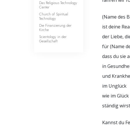
fahren wir fo
Das Religious Technology
Center
Church of Spiritual
(Name des B
Technology
Die Finanzierung der
ist deine Rea
Kirche
der Liebe, di
Scientology in der
Gesellschaft
für (Name de
dass du sie 
in Gesundhei
und Krankhei
im Unglück
wie im Glück
ständig wirs
Kannst du F