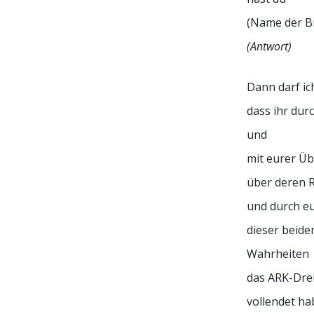
(Name der Br
(Antwort)
Dann darf ic
dass ihr dur
und
mit eurer Ü
über deren R
und durch e
dieser beid
Wahrheiten
das ARK-Dre
vollendet ha