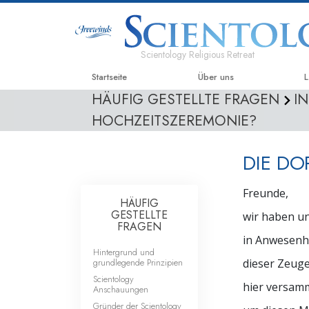
Scientology Religious Retreat
Startseite
Über uns
L
HÄUFIG GESTELLTE FRAGEN
I
HOCHZEITSZEREMONIE?
DIE DO
Freunde,
HÄUFIG
GESTELLTE
wir haben u
FRAGEN
in Anwesenh
Hintergrund und
grundlegende Prinzipien
dieser Zeug
Scientology
hier versamm
Anschauungen
Gründer der Scientology