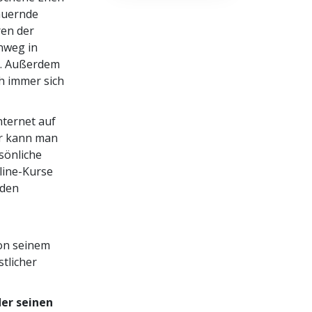
rauernde
ren der
nweg in
n. Außerdem
ch immer sich
nternet auf
er kann man
sönliche
nline-Kurse
 den
von seinem
stlicher
der seinen