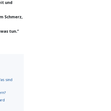
it und
dem Schmerz,
was tun.“
Was sind
ern?
ard