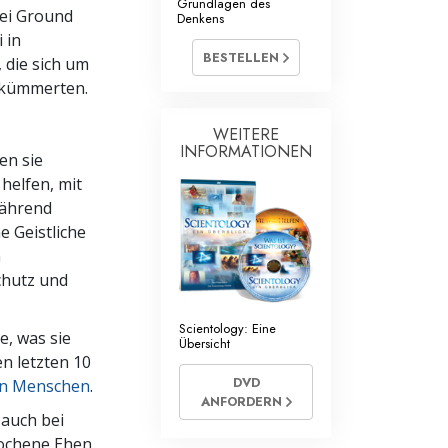
Grundlagen des
mtliche Scientology Geistliche
bei Ground
Denkens
 in
BESTELLEN
 die sich um
i kümmerten.
WEITERE
INFORMATIONEN
en sie
helfen, mit
Während
e Geistliche
n
chutz und
Scientology: Eine
e, was sie
Übersicht
n letzten 10
DVD
nen Menschen
.
ANFORDERN
auch bei
rochene Ehen