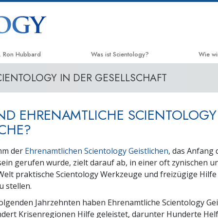
. Ron Hubbard
Was ist Scientology?
Wie wi
CIENTOLOGY IN DER GESELLSCHAFT
Anschauungen und Praxis
Der We
Scientology Bekenntnisse und
Applie
Kodizes
ND EHRENAMTLICHE SCIENTOLOGY
Crimin
Was Scientologen über Scientology
ICHE?
sagen
Narco
Lernen Sie einen Scientologen kennen
mm der
Ehrenamtlichen Scientology Geistlichen
, das Anfang 
Fakten
sein gerufen wurde, zielt darauf ab, in einer oft zynischen u
Innerhalb einer Scientology Kirche
lt praktische Scientology Werkzeuge und freizügige Hilfe
United
Mensch
 stellen.
Die Grundprinzipien der Scientology
olgenden Jahrzehnten haben Ehrenamtliche Scientology Geis
Citize
Eine Einführung in die Dianetik
dert Krisenregionen Hilfe geleistet, darunter Hunderte Helf