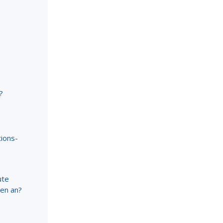
?
tions
-
ute
hen an?