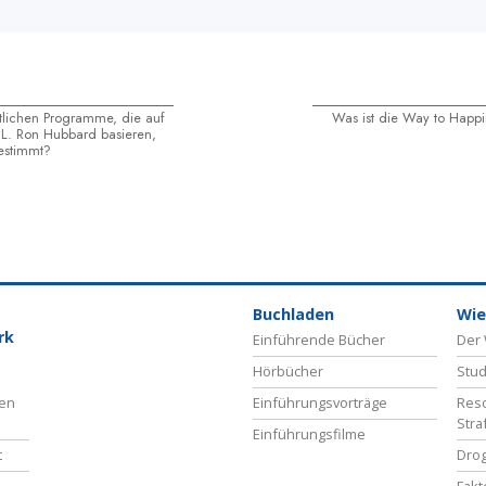
tlichen Programme, die auf
Was ist die Way to Happ
L. Ron Hubbard basieren,
estimmt?
Buchladen
Wie
rk
Einführende Bücher
Der 
Hörbücher
Stud
ben
Einführungsvorträge
Reso
Stra
Einführungsfilme
t
Drog