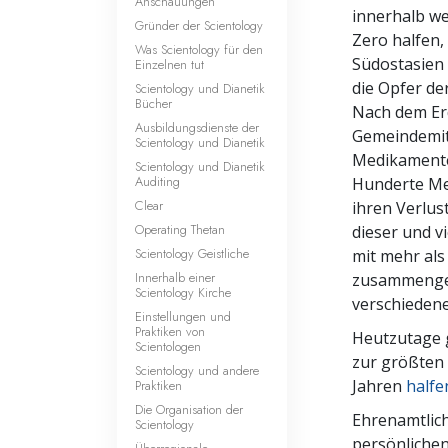
Anschauungen
innerhalb w
Gründer der Scientology
Zero halfen,
Was Scientology für den
Südostasien 
Einzelnen tut
die Opfer de
Scientology und Dianetik
Bücher
Nach dem Erd
Ausbildungsdienste der
Gemeindemit
Scientology und Dianetik
Medikamente
Scientology und Dianetik
Auditing
Hunderte Med
Clear
ihren Verlu
Operating Thetan
dieser und v
Scientology Geistliche
mit mehr als
Innerhalb einer
zusammengea
Scientology Kirche
verschieden
Einstellungen und
Praktiken von
Heutzutage g
Scientologen
zur größten 
Scientology und andere
Jahren
halfe
Praktiken
Die Organisation der
Ehrenamtlich
Scientology
persönlichen