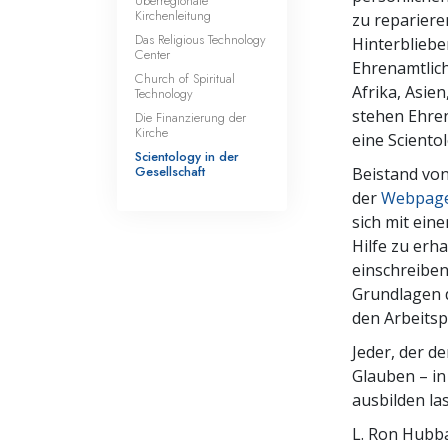
Überregionale
Kirchenleitung
zu repariere
Das Religious Technology
Hinterbliebe
Center
Ehrenamtlich
Church of Spiritual
Afrika, Asie
Technology
stehen Ehren
Die Finanzierung der
Kirche
eine Scientol
Scientology in der
Gesellschaft
Beistand von
der
Webpage 
sich mit ein
Hilfe zu erh
einschreiben
Grundlagen d
den Arbeitsp
Jeder, der d
Glauben – in
ausbilden la
L. Ron Hubba