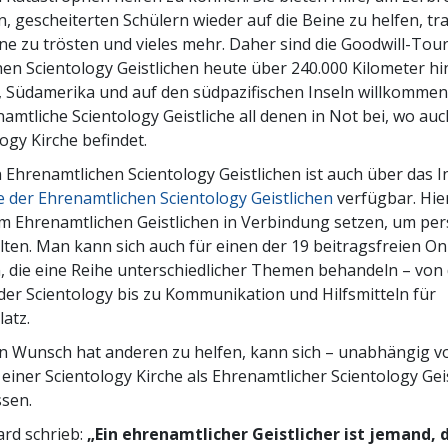
n, gescheiterten Schülern wieder auf die Beine zu helfen, t
ne zu trösten und vieles mehr. Daher sind die Goodwill-Tou
en Scientology Geistlichen heute über 240.000 Kilometer hi
n, Südamerika und auf den südpazifischen Inseln willkomme
amtliche Scientology Geistliche all denen in Not bei, wo au
ogy Kirche befindet.
 Ehrenamtlichen Scientology Geistlichen ist auch über das I
der Ehrenamtlichen Scientology Geistlichen
verfügbar. Hi
em Ehrenamtlichen Geistlichen in Verbindung setzen, um per
alten. Man kann sich auch für einen der 19 beitragsfreien O
, die eine Reihe unterschiedlicher Themen behandeln – von
er Scientology bis zu Kommunikation und Hilfsmitteln für
latz.
en Wunsch hat anderen zu helfen, kann sich – unabhängig 
 einer Scientology Kirche als Ehrenamtlicher Scientology Gei
ssen.
rd schrieb:
„Ein ehrenamtlicher Geistlicher ist jemand, 