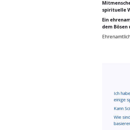
Mitmenschen
spirituelle
Ein ehrenam
dem Bösen u
Ehrenamtlich
Ich habe
einige s
Kann Sc
Wie sin
basiere