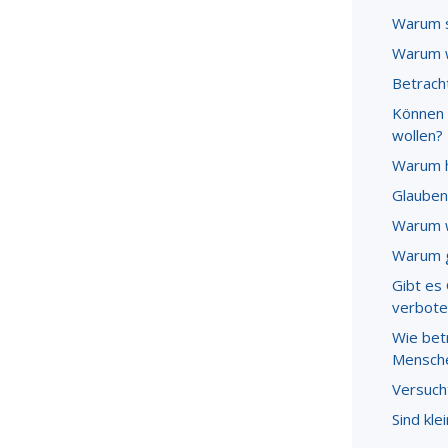
Warum s
Warum w
Betracht
Können 
wollen?
Warum ha
Glauben
Warum w
Warum g
Gibt es
verbote
Wie bet
Mensche
Versuch
Sind kle