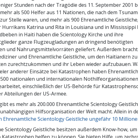
Ehrena
eniger Stunden nach der Tragödie des 11. September 2001 
Liebe und Hass – Was ist Größe?
 mehr als 500 Helfer aus 11 Nationen, die nach dem Tsunami
zur Stelle waren, und mehr als 900 Ehrenamtliche Geistliche,
r Hurrikans Katrina und Rita in Louisiana und in Mississipp
beben in Haiti haben die Scientology Kirche und ihre
glieder ganze Flugzeugladungen an dringend benötigten
n und Nahrungsmittelvorräten geliefert. Außerdem bracht
iziner und Ehrenamtliche Geistliche, um den Haitianern zu 
sten zurechtzukommen und ihr Leben wieder aufzubauen. 
ieler anderer Einsätze bei Katastrophen haben Ehrenamtlich
 500 nationalen und internationalen Nothilfeorganisatione
rbeitet, einschließlich der US-Behörde für Katastrophens
er Abteilungen der US-Armee.
ibt es mehr als 200.000 Ehrenamtliche Scientology Geistlich
unabhängigen Hilfsorganisation der Welt macht. Allein in de
n Ehrenamtliche Scientology Geistliche ungefähr 10 Millio
e Scientology Geistliche besitzen außerdem Know-how, um 
 Katastrophen helfen zu können. Sie bieten Hilfe, um zerb