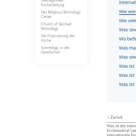
Überregionale
Interna
Kirchenleitung
Wie wer
Das Religious Technology
Center
Wie viel
Church of Spiritual
Technology
Was sin
Die Finanzierung der
Wo befi
Kirche
Scientology in der
Was mac
Gesellschaft
Was sind
Was ist
Was ist 
Was ist
Zurück
Was ist die Inter
Ecclesiastical L
Internationale K