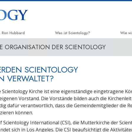
. Ron Hubbard
Was ist Scientology?
Wie wi
IE ORGANISATION DER SCIENTOLOGY
Anschauungen und Praxis
Der We
Scientology Bekenntnisse und
Applie
Kodizes
ERDEN SCIENTOLOGY
Crimin
Was Scientologen über Scientology
N VERWALTET?
sagen
Narco
Lernen Sie einen Scientologen kennen
e Scientology Kirche ist eine eigenständige eingetragene Kö
Fakten
eigenen Vorstand. Die Vorstände bilden auch die Kirchenleit
Innerhalb einer Scientology Kirche
ndig dafür verantwortlich, dass die Gemeindemitglieder die Re
United
Mensch
izieren können.
Die Grundprinzipien der Scientology
f Scientology International (CSI), die Mutterkirche der Scien
Citize
Eine Einführung in die Dianetik
indet sich in Los Angeles. Die CSI beaufsichtigt die Aktivitäte