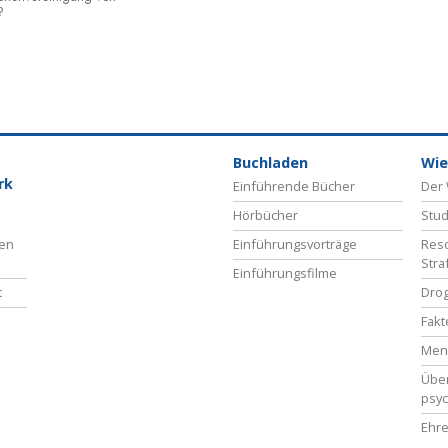
?
Buchladen
Wie
rk
Einführende Bücher
Der 
Hörbücher
Stud
ben
Einführungsvorträge
Reso
Stra
Einführungsfilme
t
Drog
Fakt
Men
Übe
psyc
Ehre