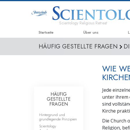
Scientology Religious Retreat
Startseite
Über uns
L
HÄUFIG GESTELLTE FRAGEN
D
WIE W
KIRCHE
Jede einzeln
HÄUFIG
unter ihrem 
GESTELLTE
FRAGEN
sind vollstä
Kirche prakt
Hintergrund und
grundlegende Prinzipien
Die Church o
Scientology
Religion, bef