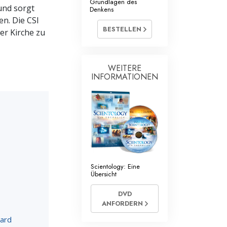
Grundlagen des
mtliche Scientology Geistliche
und sorgt
Denkens
en. Die CSI
BESTELLEN
er Kirche zu
WEITERE
INFORMATIONEN
Scientology: Eine
Übersicht
DVD
ANFORDERN
bard