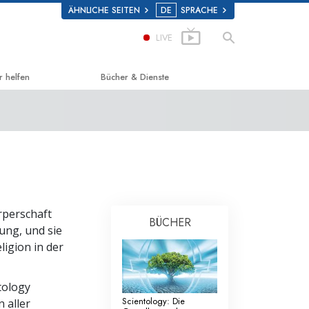
ÄHNLICHE SEITEN
DE
SPRACHE
LIVE
r helfen
Bücher & Dienste
g zum Glücklichsein
Einführende Bücher
d Scholastics
Hörbücher
on
Einführungsvorträge
non
Einführungsfilme
rperschaft
BÜCHER
 über Drogen
Einführende Dienste
ung, und sie
ligion in der
 for Human Rights (Vereint für
enrechte)
tology
ns Commission on Human Rights
Scientology: Die
n aller