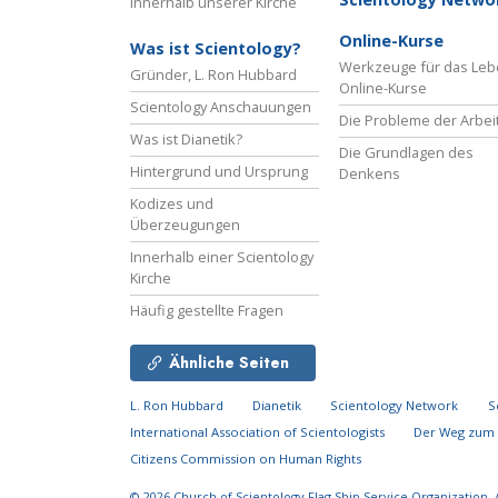
Innerhalb unserer Kirche
Online-Kurse
Was ist Scientology?
Werkzeuge für das Le
Gründer, L. Ron Hubbard
Online-Kurse
Scientology Anschauungen
Die Probleme der Arbei
Was ist Dianetik?
Die Grundlagen des
Hintergrund und Ursprung
Denkens
Kodizes und
Überzeugungen
Innerhalb einer Scientology
Kirche
Häufig gestellte Fragen
Ähnliche Seiten
L. Ron Hubbard
Dianetik
Scientology Network
S
International Association of Scientologists
Der Weg zum 
Citizens Commission on Human Rights
© 2026
Church of Scientology Flag Ship Service Organization.