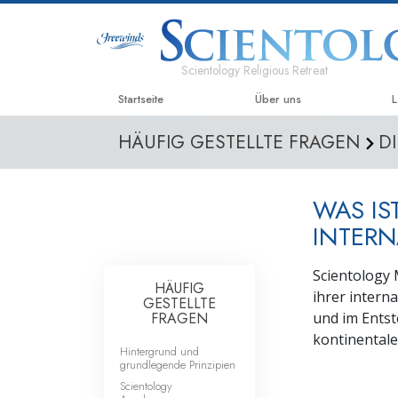
Scientology Religious Retreat
Startseite
Über uns
L
HÄUFIG GESTELLTE FRAGEN
D
WAS IS
INTERN
Scientology M
HÄUFIG
ihrer intern
GESTELLTE
FRAGEN
und im Entst
kontinentale
Hintergrund und
grundlegende Prinzipien
Scientology