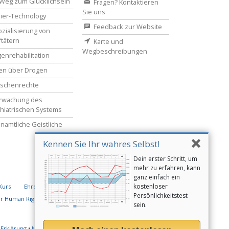
Weg zum Glücklichsein
Fragen? Kontaktieren
Sie uns
ier-Technology
Feedback zur Website
zialisierung von
ftätern
Karte und
Wegbeschreibungen
enrehabilitation
en über Drogen
schenrechte
rwachung des
hiatrischen Systems
namtliche Geistliche
Kennen Sie Ihr wahres Selbst!
Dein erster Schritt, um
mehr zu erfahren, kann
ganz einfach ein
kostenloser
Kurs
Ehrenamtliche Geistliche der Scientology
Persönlichkeitstest
or Human Rights
Youth for Human Rights
sein.
-Erklärung
•
Nutzungsbedingungen
•
Rechtliche Informationen