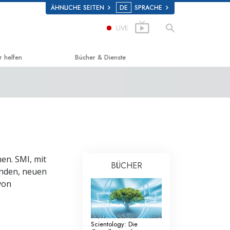
ÄHNLICHE SEITEN
DE
SPRACHE
LIVE
r helfen
Bücher & Dienste
g zum Glücklichsein
Einführende Bücher
d Scholastics
Hörbücher
on
Einführungsvorträge
non
Einführungsfilme
nen. SMI, mit
BÜCHER
 über Drogen
Einführende Dienste
henden, neuen
von
 for Human Rights (Vereint für
enrechte)
ns Commission on Human Rights
Scientology: Die