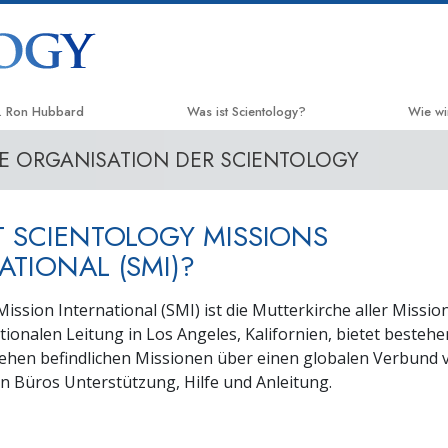
. Ron Hubbard
Was ist Scientology?
Wie wi
IE ORGANISATION DER SCIENTOLOGY
Anschauungen und Praxis
Der We
Scientology Bekenntnisse und
Applie
Kodizes
T SCIENTOLOGY MISSIONS
Crimin
Was Scientologen über Scientology
ATIONAL (SMI)?
sagen
Narco
Lernen Sie einen Scientologen kennen
ission International (SMI) ist die Mutterkirche aller Missio
Fakten
ationalen Leitung in Los Angeles, Kalifornien, bietet beste
Innerhalb einer Scientology Kirche
ehen befindlichen Missionen über einen globalen Verbund 
United
Mensch
n Büros Unterstützung, Hilfe und Anleitung.
Die Grundprinzipien der Scientology
Citize
Eine Einführung in die Dianetik