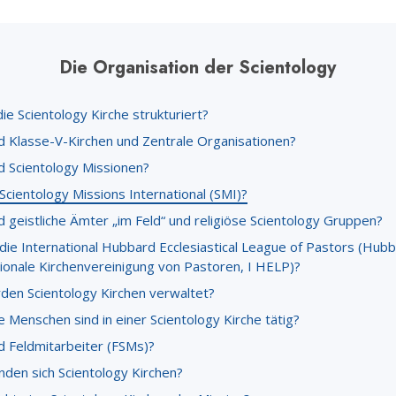
Ehrena
Liebe und Hass – Was ist Größe?
Die Organisation der Scientology
die Scientology Kirche strukturiert?
d Klasse-V-Kirchen und Zentrale Organisationen?
d Scientology Missionen?
Scientology Missions International (SMI)?
 geistliche Ämter „im Feld“ und religiöse Scientology Gruppen?
 die International Hubbard Ecclesiastical League of Pastors (Hub
tionale Kirchenvereinigung von Pastoren, I HELP)?
den Scientology Kirchen verwaltet?
e Menschen sind in einer Scientology Kirche tätig?
d Feldmitarbeiter (FSMs)?
nden sich Scientology Kirchen?