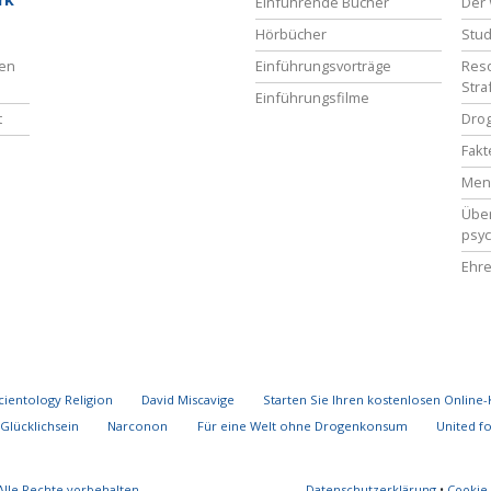
Einführende Bücher
Der 
Hörbücher
Stud
ben
Einführungsvorträge
Reso
Stra
Einführungsfilme
t
Drog
Fakt
Men
Übe
psyc
Ehre
cientology Religion
David Miscavige
Starten Sie Ihren kostenlosen Online-
Glücklichsein
Narconon
Für eine Welt ohne Drogenkonsum
United f
Alle Rechte vorbehalten.
Datenschutzerklärung
•
Cookie