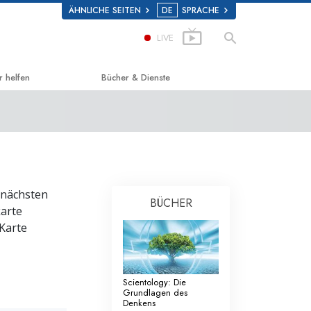
ÄHNLICHE SEITEN
DE
SPRACHE
LIVE
r helfen
Bücher & Dienste
g zum Glücklichsein
Einführende Bücher
d Scholastics
Hörbücher
on
Einführungsvorträge
n nächsten
non
Einführungsfilme
BÜCHER
karte
 über Drogen
Einführende Dienste
 Karte
 for Human Rights (Vereint für
enrechte)
Scientology: Die
ns Commission on Human Rights
Grundlagen des
Denkens