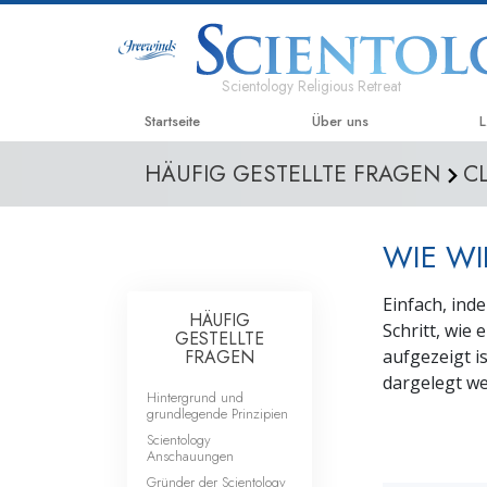
Scientology Religious Retreat
Startseite
Über uns
L
HÄUFIG GESTELLTE FRAGEN
C
WIE WI
Einfach, ind
HÄUFIG
Schritt, wie
GESTELLTE
FRAGEN
aufgezeigt is
dargelegt we
Hintergrund und
grundlegende Prinzipien
Scientology
Anschauungen
Gründer der Scientology