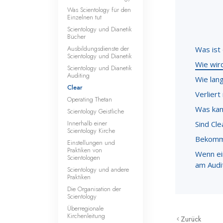
Was Scientology für den
Einzelnen tut
Scientology und Dianetik
Bücher
Ausbildungsdienste der
Was ist
Scientology und Dianetik
Wie wir
Scientology und Dianetik
Auditing
Wie lang
Clear
Verlier
Operating Thetan
Was kan
Scientology Geistliche
Innerhalb einer
Sind Cl
Scientology Kirche
Bekomme
Einstellungen und
Praktiken von
Wenn ei
Scientologen
am Audi
Scientology und andere
Praktiken
Die Organisation der
Scientology
Überregionale
Kirchenleitung
Zurück