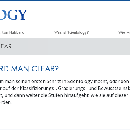
. Ron Hubbard
Was ist Scientology?
Wie wi
LEAR
Anschauungen und Praxis
Der We
Scientology Bekenntnisse und
Applie
Kodizes
RD MAN CLEAR?
Crimin
Was Scientologen über Scientology
sagen
em man seinen ersten Schritt in Scientology macht, oder de
Narco
 er auf der Klassifizierungs-, Gradierungs- und Bewusstseins
Lernen Sie einen Scientologen kennen
Fakten
t, und dann weiter die Stufen hinaufgeht, wie sie auf dieser
Innerhalb einer Scientology Kirche
rden.
United
Mensch
Die Grundprinzipien der Scientology
Citize
Eine Einführung in die Dianetik