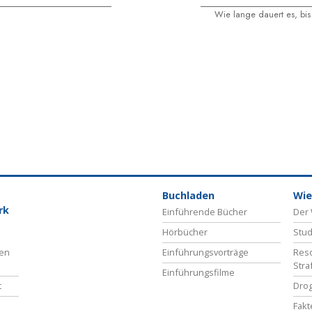
Wie lange dauert es, bi
Buchladen
Wie
rk
Einführende Bücher
Der 
Hörbücher
Stud
ben
Einführungsvorträge
Reso
Stra
Einführungsfilme
t
Drog
Fakt