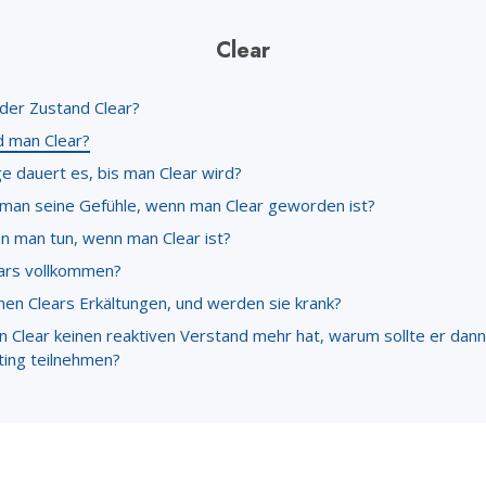
Ehrena
Liebe und Hass – Was ist Größe?
Clear
 der Zustand Clear?
d man Clear?
e dauert es, bis man Clear wird?
t man seine Gefühle, wenn man Clear geworden ist?
n man tun, wenn man Clear ist?
ears vollkommen?
n Clears Erkältungen, und werden sie krank?
n Clear keinen reaktiven Verstand mehr hat, warum sollte er dan
ting teilnehmen?